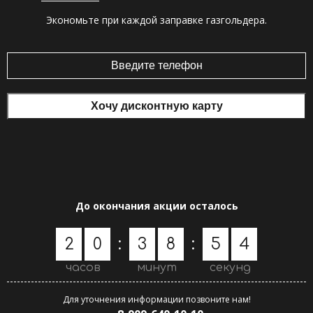
Экономьте при каждой заправке газгольдера.
До окончания акции осталось
3
2
0
:
3
8
:
5
часов
минут
секунд
4
Для уточнения информации позвоните нам!