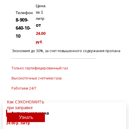
Цена
за 1
Телефон
5000
40%
литр
8-909-
Главная
Услуги
Заправка газгольдера
от
640-10-
Заправка газгольдера
24.00
10
Сертифицированным газом без заезда на ваш участок
руб.
Экономия до 30%, за счет повышенного содержания пропана
Только сертифицированный газ
Высокоточные счетчики газа
Работаем 24/7
Как СЭКОНОМИТЬ
при заправке
Актуальная цена
Узнать
24.00 р. литр