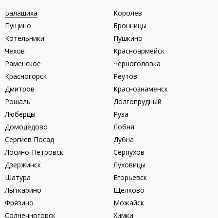
Балашиха
Королёв
Пущино
Бронницы
Котельники
Пушкино
Чехов
Красноармейск
Раменское
Черноголовка
Красногорск
Реутов
Дмитров
Краснознаменск
Рошаль
Долгопрудный
Люберцы
Руза
Домодедово
Лобня
Сергиев Посад
Дубна
Лосино-Петровск
Серпухов
Дзержинск
Луховицы
Шатура
Егорьевск
Лыткарино
Щелково
Фрязино
Можайск
Солнечногорск
Химки